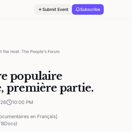
Submit Event
Subscribe
t the Host
•
The People's Forum
re populaire
, première partie.
026
10:00 PM
ocumentaires en Français]
/TBDocs)