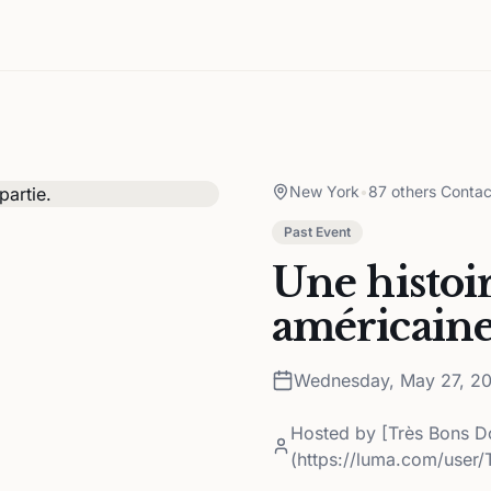
New York
•
87 others Contac
Past Event
Une histoi
américaine
Wednesday, May 27, 2
Hosted by
[Très Bons D
(https://luma.com/user